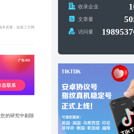
1
收录企业
50
文章量
及服务质量，如第三方网
1989537
访问量
。从您的研究中剔除