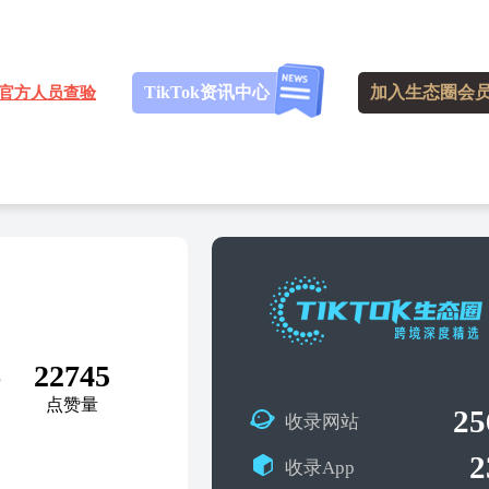
TikTok资讯中心
加入生态圈会
官方人员查验
6
22745
点赞量
25
收录网站
2
收录App