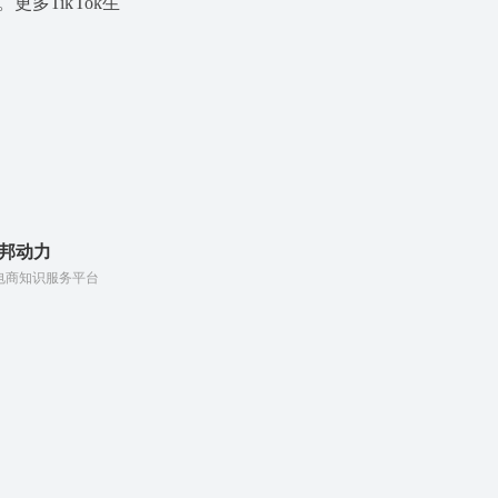
。更多TikTok生
亿邦动力
电商知识服务平台