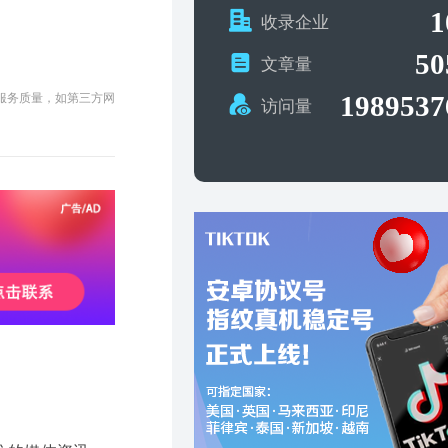
1
收录企业
50
文章量
1989537
及服务质量，如第三方网
访问量