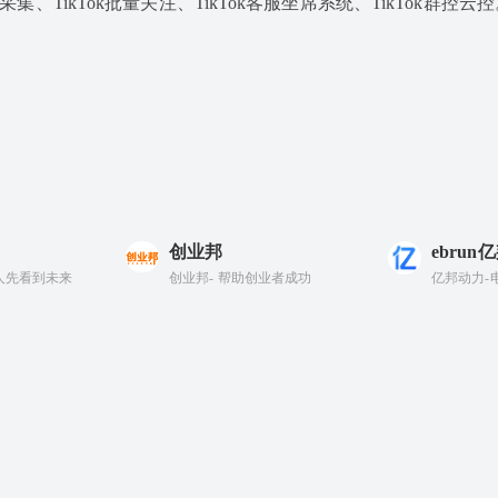
据采集、TikTok批量关注、TikTok客服坐席系统、TikTok群控云控
创业邦
ebrun
分人先看到未来
创业邦- 帮助创业者成功
亿邦动力-