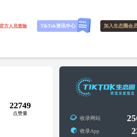
TikTok资讯中心
加入生态圈会
官方人员查验
9
22749
点赞量
25
收录网站
2
收录App