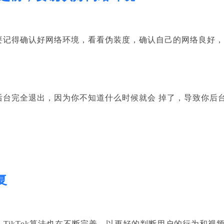
要记得确认好网络环境，看看伪装度，确认自己的网络良好
后台完全退出，因为你不知道什么时候
就会
掉了，导致你后
复
，
TikTok
算法也在不断完善，以更好的判断用户的行为和视