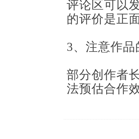
评论区可以
的评价是正
3、注意作品
部分创作者
法预估合作效