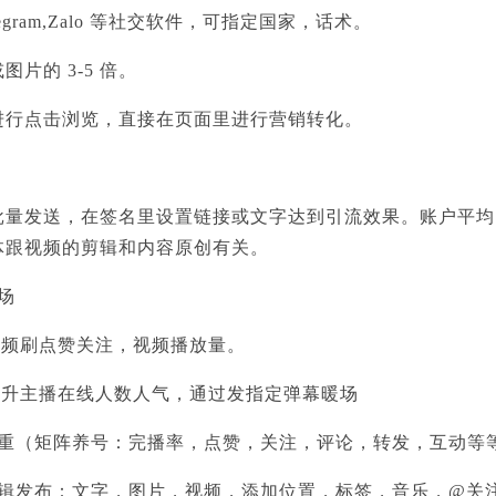
Telegram,Zalo 等社交软件，可指定国家，话术。
片的 3-5 倍。
进行点击浏览，直接在页面里进行营销转化。
量发送，在签名里设置链接或文字达到引流效果。账户平均自然播
体跟视频的剪辑和内容原创有关。
场
者和视频刷点赞关注，视频播放量。
间，提升主播在线人数人气，通过发指定弹幕暖场
权重（矩阵养号：完播率，点赞，关注，评论，转发，互动等
剪辑发布：文字，图片，视频，添加位置，标签，音乐，@关