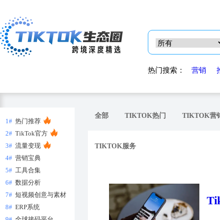
热门搜索：
营销
全部
TIKTOK热门
TIKTOK营
1#
热门推荐
2#
TikTok官方
3#
流量变现
TIKTOK服务
4#
营销宝典
5#
工具合集
6#
数据分析
7#
短视频创意与素材
T
8#
ERP系统
9#
全球接码平台