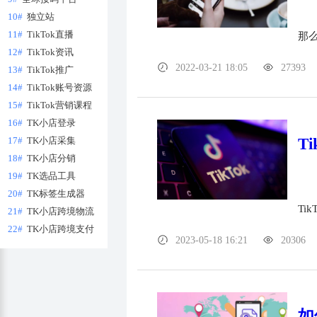
10#
独立站
11#
TikTok直播
那么
12#
TikTok资讯
2022-03-21 18:05
27393
13#
TikTok推广
14#
TikTok账号资源
15#
TikTok营销课程
16#
TK小店登录
17#
TK小店采集
T
18#
TK小店分销
19#
TK选品工具
20#
TK标签生成器
Ti
21#
TK小店跨境物流
22#
TK小店跨境支付
2023-05-18 16:21
20306
如