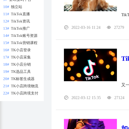
10#
独立站
11#
TikTok直播
Ti
12#
TikTok资讯
2022-03-16 11:24
27279
13#
TikTok推广
14#
TikTok账号资源
15#
TikTok营销课程
16#
TK小店登录
17#
TK小店采集
T
18#
TK小店分销
19#
TK选品工具
20#
TK标签生成器
又一
21#
TK小店跨境物流
22#
TK小店跨境支付
2022-03-12 15:35
27124
如