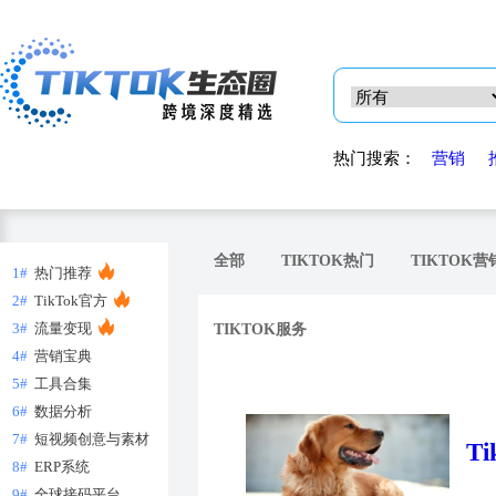
热门搜索：
营销
全部
TIKTOK热门
TIKTOK营
1#
热门推荐
2#
TikTok官方
3#
流量变现
TIKTOK服务
4#
营销宝典
5#
工具合集
6#
数据分析
7#
短视频创意与素材
T
8#
ERP系统
9#
全球接码平台